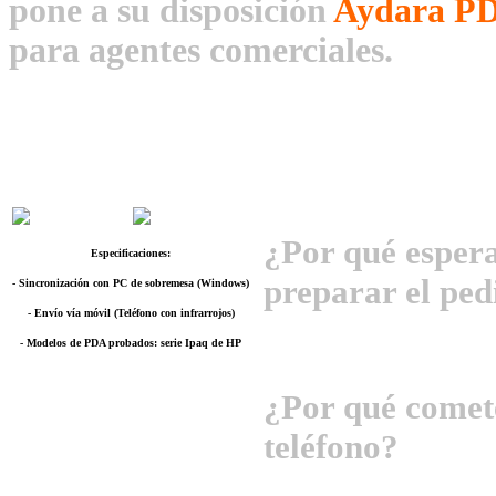
pone a su disposición
Aydara P
para agentes comerciales.
¿Por qué espera
Es
pecificaciones:
preparar el ped
- Sincronización con PC de sobremesa (Windows)
- Envío vía móvil (Teléfono con infrarrojos)
- Modelos de PDA probados: serie Ipaq de HP
¿Por qué comete
teléfono?