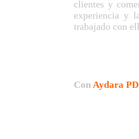
clientes y comer
experiencia y l
trabajado con el
Con
Aydara PD
Consulta de A
Histórico de V
Efectos -
Cobros